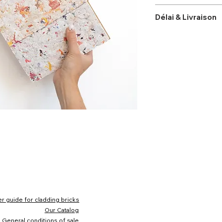
Votre box échantillon
Délai & Livraison
la.les brique.s d
support
Recevez votre box éc
la fiche technique
directement chez vou
la brochure de pr
réception de votre 
TERRACOTTA_DÉGR
r guide for cladding bricks
Our Catalog
General conditions of sale