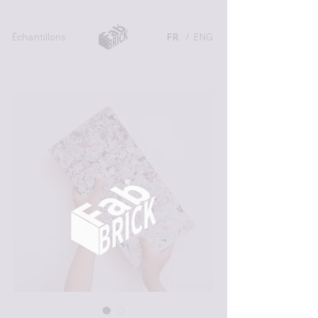
Échantillons
FR
/ ENG