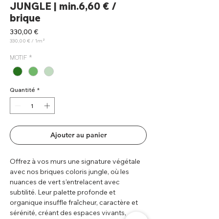
JUNGLE | min.6,60 € /
brique
Prix
330,00 €
330,00 €
/
1m²
330,00 €
pour
MOTIF
*
1
Mètre
carré
Quantité
*
Ajouter au panier
Offrez à vos murs une signature végétale
avec nos briques coloris jungle, où les
nuances de vert s’entrelacent avec
subtilité. Leur palette profonde et
organique insuffle fraîcheur, caractère et
sérénité, créant des espaces vivants,