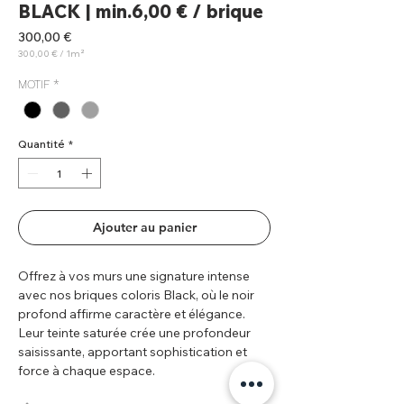
BLACK | min.6,00 € / brique
Prix
300,00 €
300,00 €
/
1m²
300,00 €
pour
MOTIF
*
1
Mètre
carré
Quantité
*
Ajouter au panier
Offrez à vos murs une signature intense
avec nos briques coloris Black, où le noir
profond affirme caractère et élégance.
Leur teinte saturée crée une profondeur
saisissante, apportant sophistication et
force à chaque espace.